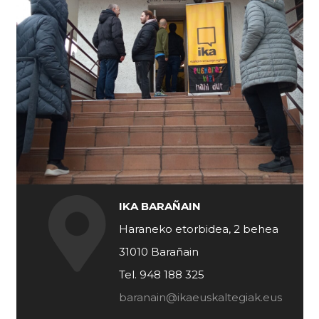
IKA BARAÑAIN
Haraneko etorbidea, 2 behea
31010 Barañain
Tel. 948 188 325
baranain@ikaeuskaltegiak.eus