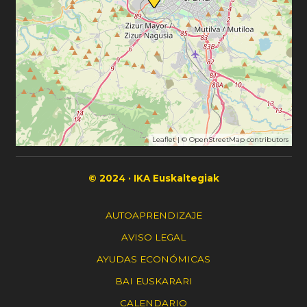
Leaflet
| ©
OpenStreetMap
contributors
© 2024 · IKA Euskaltegiak
AUTOAPRENDIZAJE
AVISO LEGAL
AYUDAS ECONÓMICAS
BAI EUSKARARI
CALENDARIO