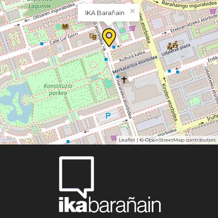
×
IKA Barañain
Leaflet
| ©
OpenStreetMap
contributors