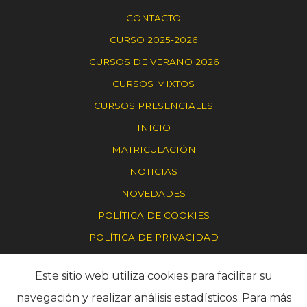
CONTACTO
CURSO 2025-2026
CURSOS DE VERANO 2026
CURSOS MIXTOS
CURSOS PRESENCIALES
INICIO
MATRICULACIÓN
NOTICIAS
NOVEDADES
POLÍTICA DE COOKIES
POLÍTICA DE PRIVACIDAD
RINCÓN DEL ALUMNO
Este sitio web utiliza cookies para facilitar su
SAHATS
navegación y realizar análisis estadísticos. Para más
SOBRE NOSOTROS