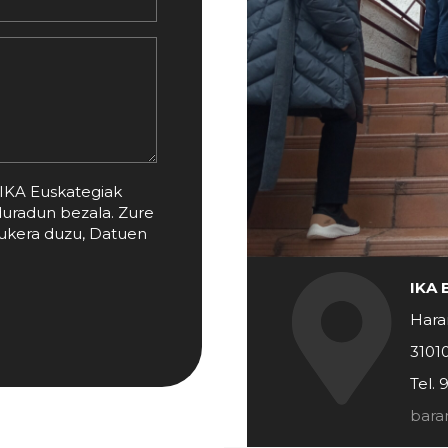
IKA Euskategiak
duradun bezala. Zure
aukera duzu, Datuen
IKA 
Hara
3101
Tel. 
bara