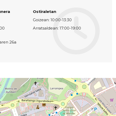
unera
Ostiraletan
Goizean: 10:00-13:30
:00
Arratsaldean: 17:00-19:00
laren 26a