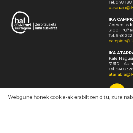
Tel. 948 188
baranain@i
IKA CAMPI
Comedias ka
31001 Iruñe
Tel. 948 222
campion@ik
IKA ATARR
Kale Nagusi
31610 – Atar
Tel. 948332
atarrabia@i
Webgune honek cookie-ak erabiltzen ditu, zure nabig
© 2024 · IKA Euskaltegiak