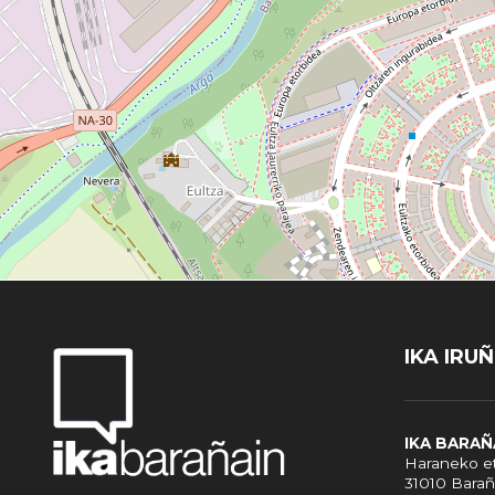
IKA IRU
IKA BARAÑ
Haraneko et
31010 Barañ