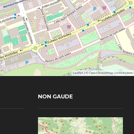
Leaflet
| ©
OpenStreetMap
contributors
NON GAUDE