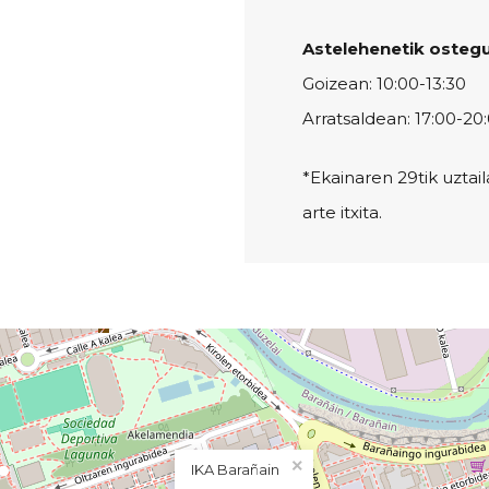
Astelehenetik osteg
Goizean: 10:00-13:30
Arratsaldean: 17:00-20
*Ekainaren 29tik uztai
arte itxita.
×
IKA Barañain