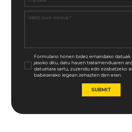
Formulario honen bidez emandako datuak 
jasoko ditu, datu hauen tratamenduaren ar
datuetara sartu, zuzendu edo ezabatzeko 
babeserako legean zehazten den eran.
SUBMIT