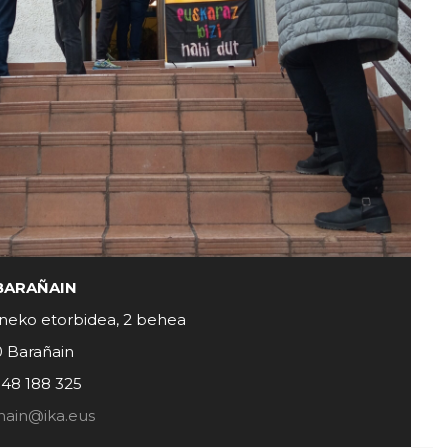
BARAÑAIN
neko etorbidea, 2 behea
0 Barañain
948 188 325
nain@ika.eus