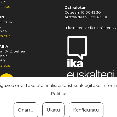
 325
ka.eus
Ostiraletan
Goizean: 10:00-13:30
ON
Arratsaldean: 17:00-19:00
lea, 14
a
*Ekainaren 29tik Uztailaren 27a
 246
a.eus
ABIA
a 10-12, behea
rabia
660
ka.eus
azioa errazteko eta analisi estatistikoak egiteko. Info
Politika
Onartu
Ukatu
Konfiguratu