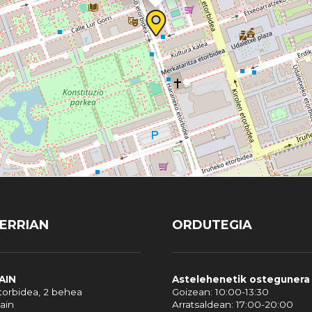
ÑERRIAN
ORDUTEGIA
AIN
Astelehenetik ostegunera
orbidea, 2 behea
Goizean: 10:00-13:30
ain
Arratsaldean: 17:00-20:00