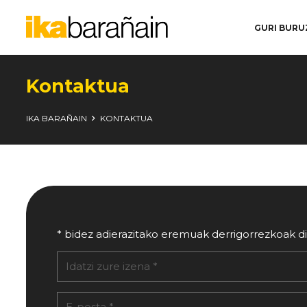
GURI BURU
Kontaktua
IKA BARAÑAIN
KONTAKTUA
* bidez adierazitako eremuak derrigorrezkoak di