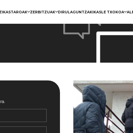
Z
IKASTAROAK
ZERBITZUAK
DIRULAGUNTZAK
IKASLE TXOKOA
AL
ra.