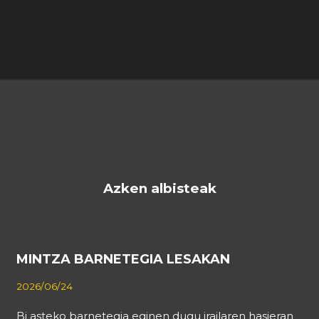
Azken albisteak
MINTZA BARNETEGIA LESAKAN
2026/06/24
Bi asteko barnetegia eginen dugu irailaren hasieran