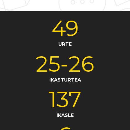
Ikasle txokoa
Sahats Fundazioa
Bai euskarari
49
URTE
25
-26
IKASTURTEA
137
IKASLE