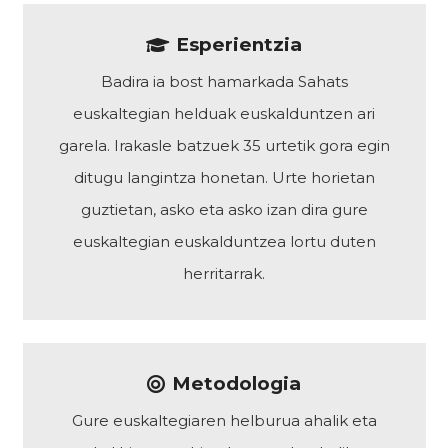
Esperientzia
Badira ia bost hamarkada Sahats
euskaltegian helduak euskalduntzen ari
garela. Irakasle batzuek 35 urtetik gora egin
ditugu langintza honetan. Urte horietan
guztietan, asko eta asko izan dira gure
euskaltegian euskalduntzea lortu duten
herritarrak.
Metodologia
Gure euskaltegiaren helburua ahalik eta