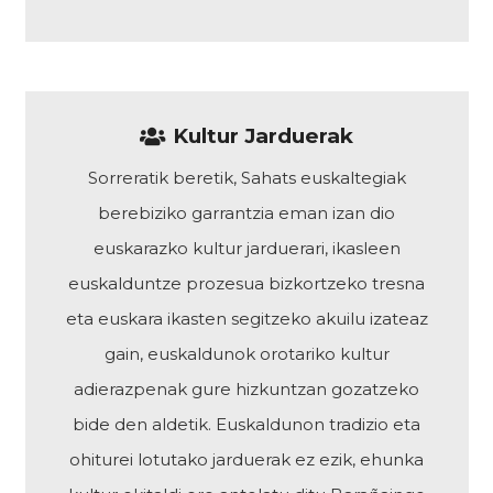
Kultur Jarduerak
Sorreratik beretik, Sahats euskaltegiak
berebiziko garrantzia eman izan dio
euskarazko kultur jarduerari, ikasleen
euskalduntze prozesua bizkortzeko tresna
eta euskara ikasten segitzeko akuilu izateaz
gain, euskaldunok orotariko kultur
adierazpenak gure hizkuntzan gozatzeko
bide den aldetik. Euskaldunon tradizio eta
ohiturei lotutako jarduerak ez ezik, ehunka