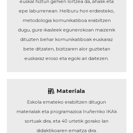
euskal hiztun gehien lortzea da, ahalik eta
epe laburrenean. Helburu hori erdiesteko,
metodologia komunikatiboa erabiltzen
dugu, gure ikasleek egunerokoan maizenik
dituzten behar komunikatiboak euskaraz
bete ditzaten, bizitzaren alor guztietan
euskaraz eroso eta egoki ari daitezen.
Materiala
Eskola emateko erabiltzen ditugun
materialak eta programazioa Iruñerriko IKAk
sortuak dira, eta 40 urtetik gorako lan
didaktikoaren emaitza dira.