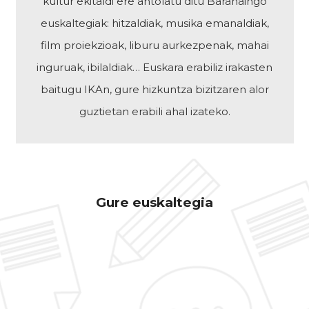
kultur ekitaldi ere antolatu ditu Barañaingo
euskaltegiak: hitzaldiak, musika emanaldiak,
film proiekzioak, liburu aurkezpenak, mahai
inguruak, ibilaldiak… Euskara erabiliz irakasten
baitugu IKAn, gure hizkuntza bizitzaren alor
guztietan erabili ahal izateko.
Gure euskaltegia
Matrikulazioa
Dirulaguntzak