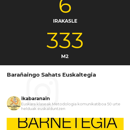
6
IRAKASLE
333
M2
Barañaingo Sahats Euskaltegia
ikabaranain
Euskara klaseak
Metodologia komunikatiboa
50 urte
helduak euskalduntzen