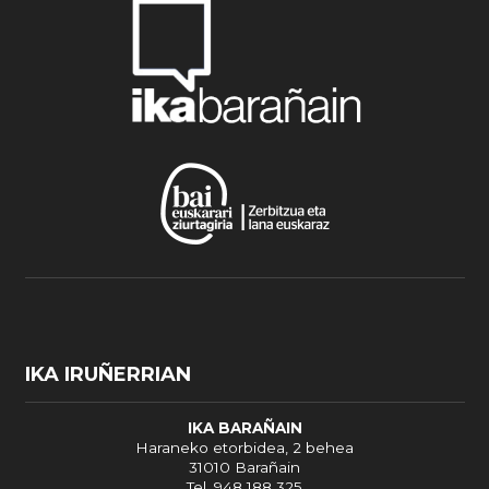
IKA IRUÑERRIAN
IKA BARAÑAIN
Haraneko etorbidea, 2 behea
31010 Barañain
Tel. 948 188 325