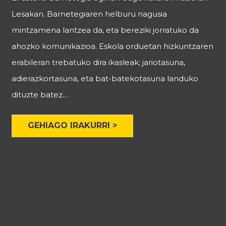
Lesakan. Barnetegiaren helburu nagusia
mintzamena lantzea da, eta bereziki jorratuko da
ahozko komunikazioa. Eskola orduetan hizkuntzaren
erabileran trebatuko dira ikasleak; jariotasuna,
adierazkortasuna, eta bat-batekotasuna landuko
dituzte batez…
GEHIAGO IRAKURRI >