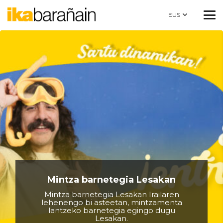
EUS
Mintza barnetegia Lesakan
Mintza barnetegia Lesakan Irailaren
lehenengo bi asteetan, mintzamenta
lantzeko barnetegia egingo dugu
Lesakan.