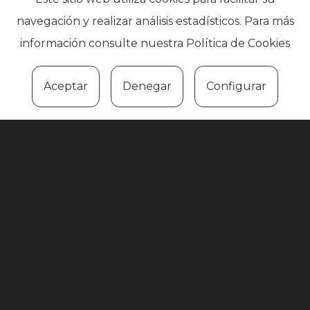
navegación y realizar análisis estadísticos. Para más
información consulte nuestra
Política de Cookies
DÓNDE ESTAMOS
Aceptar
Denegar
Configurar
×
IKA Barañain