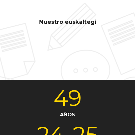
Nuestro euskaltegi
Matriculación
Ayudas económicas
Rincón del alumno
Fundación Sahats
Bai euskarari
49
AÑOS
24
-25