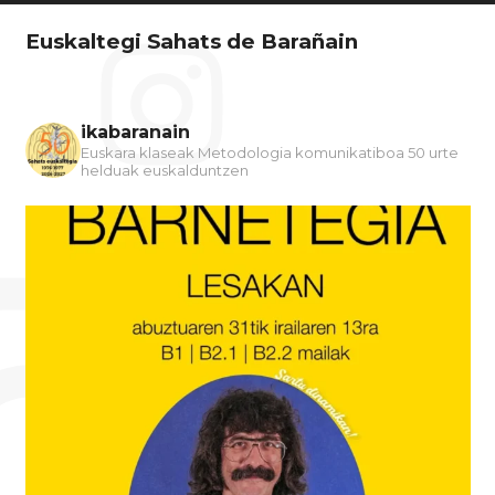
Euskaltegi Sahats de Barañain
ikabaranain
Euskara klaseak
Metodologia komunikatiboa
50 urte
helduak euskalduntzen