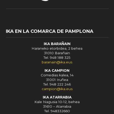
IKA EN LA COMARCA DE PAMPLONA
IKA BARAÑAIN
Haraneko etorbidea, 2 behea
31010 Barañain
Tel. 948 188 325
baranain@ika.eus
IKA CAMPION
Comedias kalea, 14
31001 Iruñea
Tel. 948 222 246
campion@ika.eus
IKA ATARRABIA
Kale Nagusia 10-12, behea
31610 – Atarrabia
Tel. 948332660