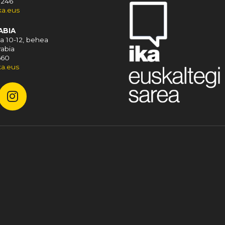
 246
a.eus
ABIA
a 10-12, behea
rabia
660
ka.eus