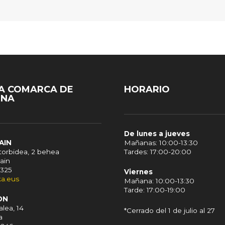
LA COMARCA DE
HORARIO
ONA
De lunes a jueves
AIN
Mañanas: 10:00-13:30
orbidea, 2 behea
Tardes: 17:00-20:00
ain
 325
Viernes
ka.eus
Mañana: 10:00-13:30
Tarde: 17:00-19:00
ON
lea, 14
*Cerrado del 1 de julio al 27
a