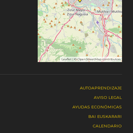
Leaflet
| ©
OpenStreetMap
contributors
AUTOAPRENDIZAJE
AVISO LEGAL
AYUDAS ECONÓMICAS
BAI EUSKARARI
CALENDARIO