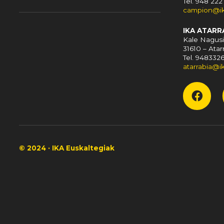
Tel. 948 222
campion@ik
IKA ATARR
Kale Nagusi
31610 – Atar
Tel. 948332
atarrabia@i
© 2024 · IKA Euskaltegiak