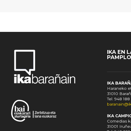
IKA EN 
PAMPL
IKA BARAÑ
Haraneko et
31010 Barañ
Tel. 948 188
baranain@i
IKA CAMPI
Comedias ka
31001 Iruñe