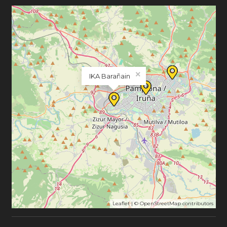
×
IKA Barañain
Leaflet
| ©
OpenStreetMap
contributors