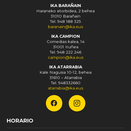
IKA BARAÑAIN
Haraneko etorbidea, 2 behea
31010 Barañain
Tel. 948 188 325
baranain@ika.eus
IKA CAMPION
Comedias kalea, 14
31001 Iruñea
Tel. 948 222 246
campion@ika.eus
IKA ATARRABIA
Kale Nagusia 10-12, behea
31610 – Atarrabia
Tel. 948332660
atarrabia@ika.eus
HORARIO